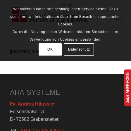
Kontakt
Wir möchten Ihnen den bestmöglichen Service bieten. Dazu
Telefon
+49 (0) 7382 9385-0
speichern wir Informationen über Ihren Besuch in sogenannten
Cookies.
Durch die Nutzung dieser Webseite erklären Sie sich mit der
Verwendung von Cookies einverstanden.
OK
Datenschutz
[payment_methods_info]
Jetzt ANFRAGEN
AHA-SYSTEME
Fa. Andrea Häussler
Felsenstraße 13
D- 72582 Grabenstetten
Tel.:
0049 (0) 7382 9385-0